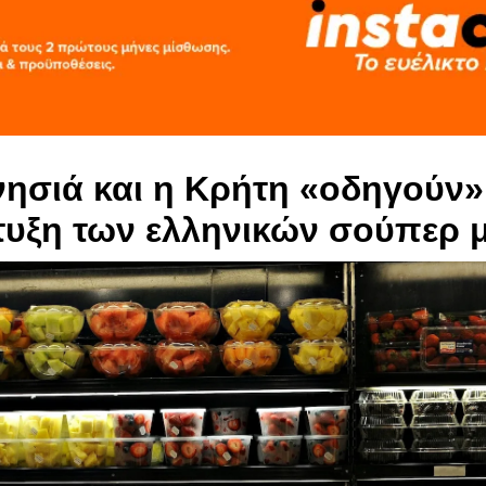
νησιά και η Κρήτη «οδηγούν»
υξη των ελληνικών σούπερ 