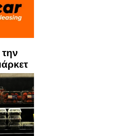
 την
μάρκετ