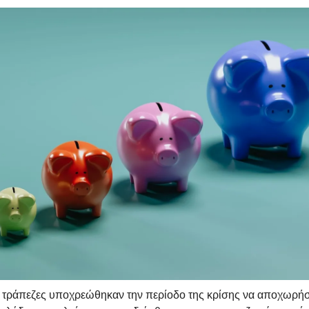
ς τράπεζες υποχρεώθηκαν την περίοδο της κρίσης να αποχωρή