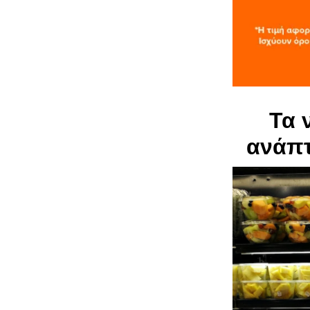
Τα 
ανάπτ