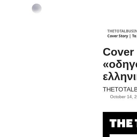
THETOTALBUSI
Cover Story | Τα
Cover 
«οδηγο
ελληνι
THETOTAL
October 14, 