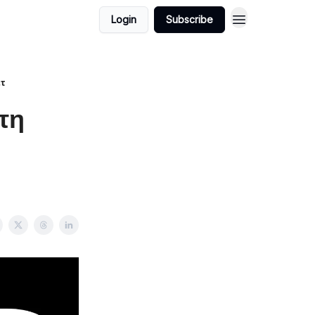
Login
Subscribe
ετ
́τη